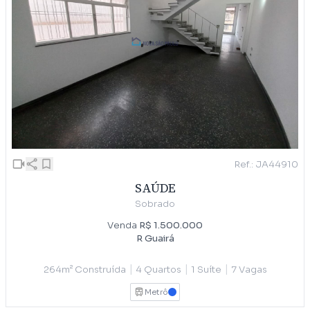
Ref.: JA44910
SAÚDE
Sobrado
Venda
R$ 1.500.000
R Guairá
|
|
|
264m² Construída
4 Quartos
1 Suíte
7 Vagas
Metrô
AZUL