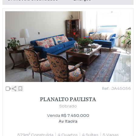
Ref.: JA45056
PLANALTO PAULISTA
Sobrado
Venda
R$ 7.450.000
Av Itacira
|
|
|
579m² Construída
4 Quartos
4 Suítes
5 Vagas