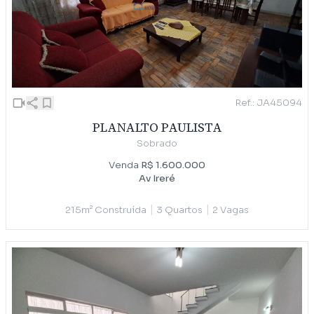
Ref.: JA45094
PLANALTO PAULISTA
Sobrado
Venda
R$ 1.600.000
Av Ireré
|
|
215m² Construída
3 Quartos
2 Vagas