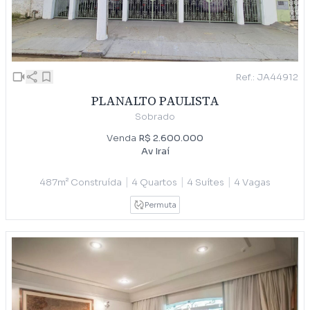
Ref.: JA44912
PLANALTO PAULISTA
Sobrado
Venda
R$ 2.600.000
Av Iraí
|
|
|
487m² Construída
4 Quartos
4 Suítes
4 Vagas
Permuta