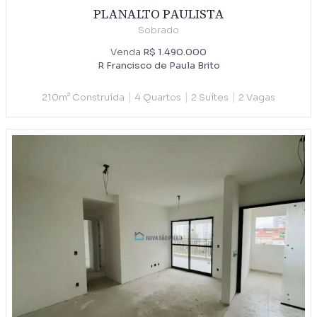
PLANALTO PAULISTA
Sobrado
Venda
R$ 1.490.000
R Francisco de Paula Brito
|
|
|
210m² Construída
4 Quartos
2 Suítes
2 Vagas