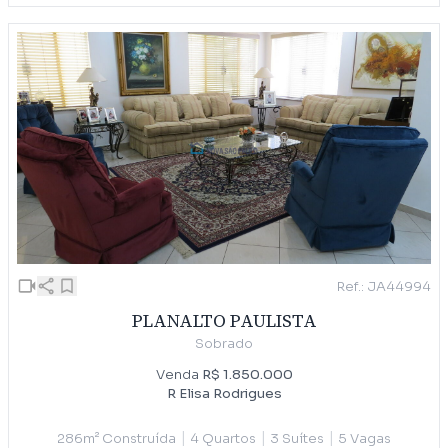
Ref.: JA44994
PLANALTO PAULISTA
Sobrado
Venda
R$ 1.850.000
R Elisa Rodrigues
|
|
|
286m² Construída
4 Quartos
3 Suítes
5 Vagas