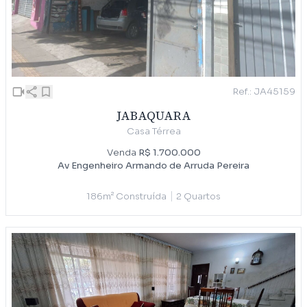
Ref.: JA45159
JABAQUARA
Casa Térrea
Venda
R$ 1.700.000
Av Engenheiro Armando de Arruda Pereira
|
186m² Construída
2 Quartos