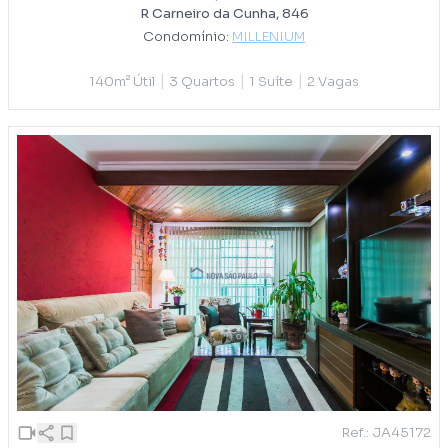
R Carneiro da Cunha, 846
Condomínio:
MILLENIUM
|
|
|
140m² Útil
3 Quartos
1 Suíte
2 Vagas
Ref.: JA45172