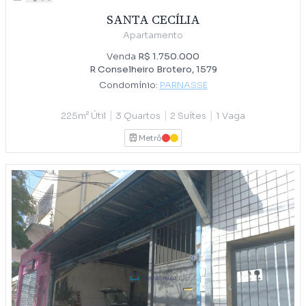
SANTA CECÍLIA
Apartamento
Venda
R$ 1.750.000
R Conselheiro Brotero, 1579
Condomínio:
PARNASSE
|
|
|
225m² Útil
3 Quartos
2 Suítes
1 Vaga
Metrô
VERMELHA
AMARELA