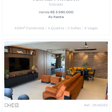
Sobrado
Venda
R$ 3.590.000
Av Itacira
|
|
|
439m² Construída
4 Quartos
2 Suítes
6 Vagas
Ref.: JA45052