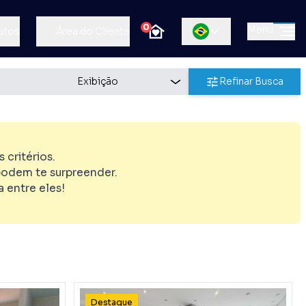
0
Menu
atos
Área do Cliente
Refinar Busca
critérios.
odem te surpreender.
 entre eles!
Destaque