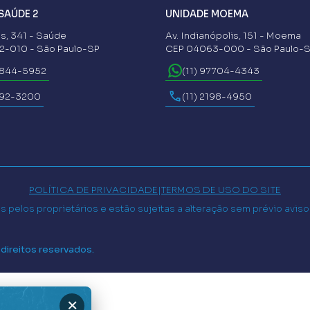
SAÚDE 2
UNIDADE MOEMA
s, 341 - Saúde
Av. Indianópolis, 151 - Moema
-010 - São Paulo-SP
CEP 04063-000 - São Paulo-
6844-5952
(11) 97704-4343
592-3200
(11) 2198-4950
POLÍTICA DE PRIVACIDADE
|
TERMOS DE USO DO SITE
 pelos proprietários e estão sujeitas a alteração sem prévio avis
 direitos reservados.
×