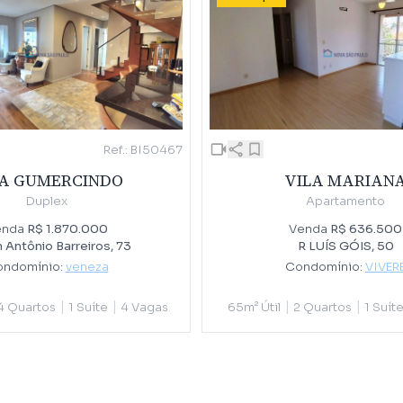
Ref.: BI50467
VILA MARIAN
LA GUMERCINDO
Apartamento
Duplex
Venda
R$ 636.500
enda
R$ 1.870.000
R LUÍS GÓIS, 50
 Antônio Barreiros, 73
Condomínio:
VIVER
ndomínio:
veneza
|
|
|
|
65m² Útil
2 Quartos
1 Suít
4 Quartos
1 Suíte
4 Vagas