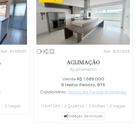
Ref.: BI48581
Ref.: BI51933
A
ACLIMAÇÃO
Apartamento
Venda
R$ 1.589.000
R Heitor Peixoto, 875
E
Condomínio:
Good Life Parque Aclimação
|
|
|
|
e
2 Vagas
115m² Útil
2 Quartos
2 Suítes
2 Vagas
Seleção de Imóveis