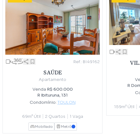
Ref.: BI49162
VI
SAÚDE
V
Apartamento
R Dom
Venda
R$ 600.000
Co
R Ibituruna, 131
Condomínio:
TOULON
|
159m² Útil
|
|
69m² Útil
2 Quartos
1 Vaga
Mobiliado
Metrô
AZUL