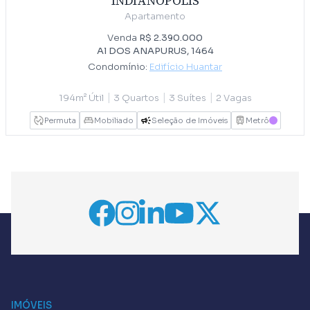
INDIANÓPOLIS
Apartamento
Venda
R$ 2.390.000
Al DOS ANAPURUS, 1464
Condomínio:
Edifício Huantar
|
|
|
194m² Útil
3 Quartos
3 Suítes
2 Vagas
Permuta
Mobiliado
Seleção de Imóveis
Metrô
LILAS
IMÓVEIS