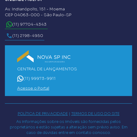
Av. Indianópolis, 151 - Moema
CEP 04063-000 - São Paulo-SP
(11) 97704-4343
(11) 2198-4950
CENTRAL DE LANÇAMENTOS
(11) 99973-9911
Acesse o Portal
POLÍTICA DE PRIVACIDADE
|
TERMOS DE USO DO SITE
As informações sobre os imóveis são fornecidas pelos
proprietários e estão sujeitas a alteração sem prévio aviso. Em
caso de dúvidas entre em contato conosco.