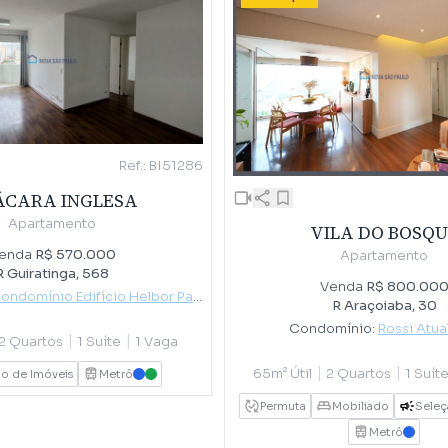
Ref.: BI51286
ÁCARA INGLESA
Apartamento
VILA DO BOSQU
enda
R$ 570.000
Apartamento
R Guiratinga, 568
Venda
R$ 800.00
ondomínio Edifício Helbor Park
R Araçoiaba, 30
Condomínio:
Rossi Atua
|
|
2 Quartos
1 Suíte
1 Vaga
|
|
65m² Útil
2 Quartos
1 Suít
o de Imóveis
Metrô
AZUL
VERDE
Permuta
Mobiliado
Seleç
Metrô
AZUL