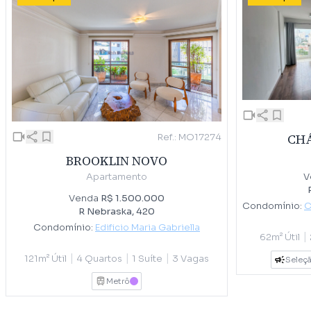
Ref.: MO17274
CH
BROOKLIN NOVO
V
Apartamento
Venda
R$ 1.500.000
Condomínio:
C
R Nebraska, 420
Condomínio:
Edificio Maria Gabriella
|
62m² Útil
|
|
|
121m² Útil
4 Quartos
1 Suíte
3 Vagas
Seleçã
Metrô
LILAS