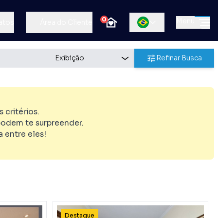
0
Menu
atos
Área do Cliente
Refinar Busca
critérios.
odem te surpreender.
 entre eles!
Destaque