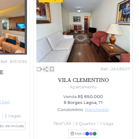
Ref.: BI51092
Ref.: JA43607
E
VILA CLEMENTINO
Apartamento
0
Venda
R$ 850.000
l Sad
R Borges Lagoa, 71
Condomínio:
Manchester
|
e
2 Vagas
|
|
76m² Útil
2 Quartos
1 Vaga
ão de Imóveis
Metrô
AZUL
LILAS
VERDE