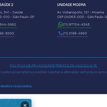
SAÚDE 2
UNIDADE MOEMA
s, 341 - Saúde
Av. Indianópolis, 151 - Moema
-010 - São Paulo-SP
CEP 04063-000 - São Paulo-
6844-5952
(11) 97704-4343
592-3200
(11) 2198-4950
POLÍTICA DE PRIVACIDADE
|
TERMOS DE USO DO SITE
 pelos proprietários e estão sujeitas a alteração sem prévio avis
 direitos reservados.
×