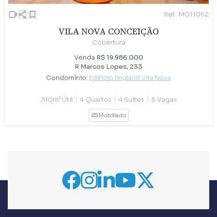
Ref.: MO11062
VILA NOVA CONCEIÇÃO
Cobertura
Venda
R$ 19.986.000
R Marcos Lopes, 233
Condomínio:
Edifício England Vila Nova
|
|
|
310m² Útil
4 Quartos
4 Suítes
5 Vagas
Mobiliado