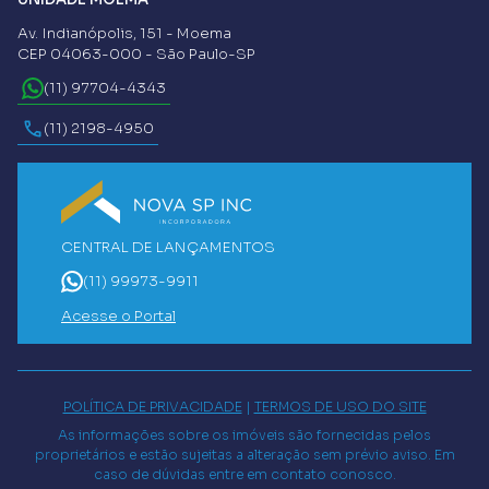
Av. Indianópolis, 151 - Moema
CEP 04063-000 - São Paulo-SP
(11) 97704-4343
(11) 2198-4950
CENTRAL DE LANÇAMENTOS
(11) 99973-9911
Acesse o Portal
POLÍTICA DE PRIVACIDADE
|
TERMOS DE USO DO SITE
As informações sobre os imóveis são fornecidas pelos
proprietários e estão sujeitas a alteração sem prévio aviso. Em
caso de dúvidas entre em contato conosco.