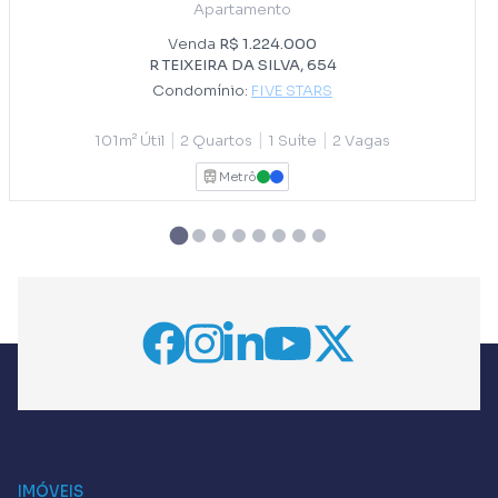
Apartamento
Venda
R$ 1.224.000
R TEIXEIRA DA SILVA, 654
Condomínio:
FIVE STARS
|
|
|
101m² Útil
2 Quartos
1 Suíte
2 Vagas
Metrô
VERDE
AZUL
IMÓVEIS