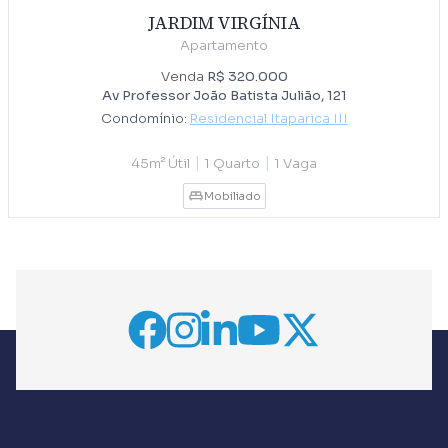
JARDIM VIRGÍNIA
Apartamento
Venda
R$ 320.000
Av Professor João Batista Julião, 121
Condomínio:
Residencial Itaparica III
|
|
45m² Útil
1 Quarto
1 Vaga
Mobiliado