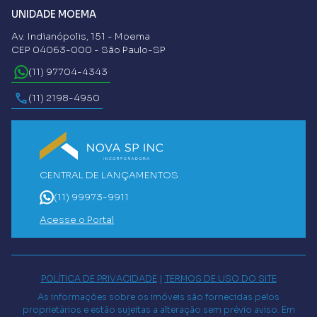
UNIDADE MOEMA
Av. Indianópolis, 151 - Moema
CEP 04063-000 - São Paulo-SP
(11) 97704-4343
(11) 2198-4950
CENTRAL DE LANÇAMENTOS
(11) 99973-9911
Acesse o Portal
POLÍTICA DE PRIVACIDADE
|
TERMOS DE USO DO SITE
As informações sobre os imóveis são fornecidas pelos
proprietários e estão sujeitas a alteração sem prévio aviso. Em