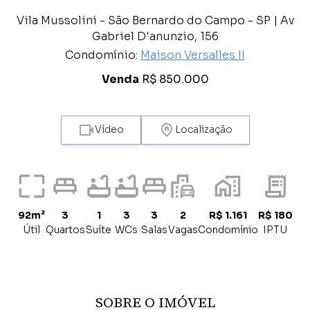
Vila Mussolini - São Bernardo do Campo - SP | Av
Gabriel D'anunzio, 156
Condomínio:
Maison Versalles II
Venda
R$ 850.000
Vídeo
Localização
92m²
3
1
3
3
2
R$ 1.161
R$ 180
Útil
Quartos
Suíte
WCs
Salas
Vagas
Condomínio
IPTU
SOBRE O IMÓVEL