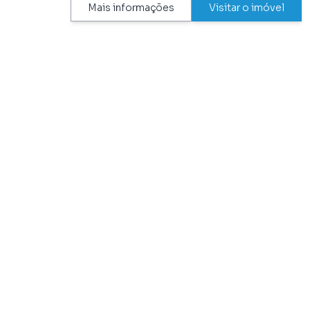
Mais informações
Visitar o imóvel
TEM NO CONDOMÍNIO
Academia
Piscina
Área de Lazer
Playground
Churrasqueira
Portão Automático
Elevador
Próximo a Hospitais
Garagem Coberta
Próximo ao Metrô
Garagem Independente
Salão de Festas
Guarita
Sauna
Hall
Segurança
Jardim
Zelador
Permite Animais