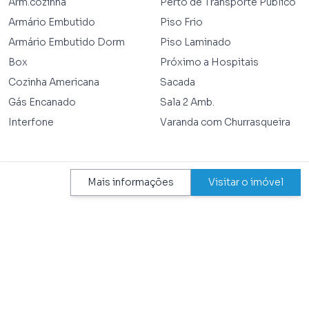
Arm.cozinha
Perto de Transporte Público
Armário Embutido
Piso Frio
Armário Embutido Dorm
Piso Laminado
Box
Próximo a Hospitais
Cozinha Americana
Sacada
Gás Encanado
Sala 2 Amb.
Interfone
Varanda com Churrasqueira
Mais informações
Visitar o imóvel
TEM NO CONDOMÍNIO
Academia
Piscina Adulto
Área de Lazer
Piscina Infantil
Brinquedoteca
Piscina Raia 25M
Churrasqueira
Playground