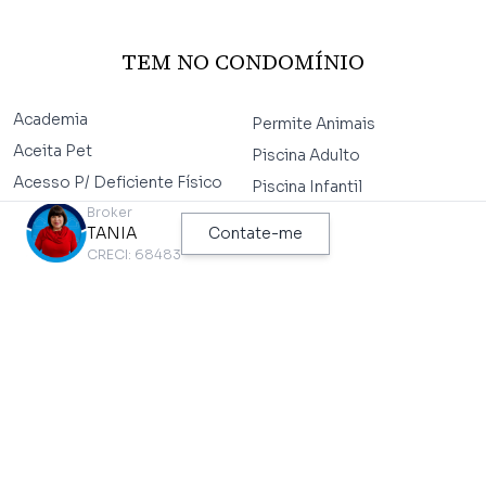
TEM NO CONDOMÍNIO
Academia
Permite Animais
Aceita Pet
Piscina Adulto
Acesso P/ Deficiente Físico
Piscina Infantil
Área de Estar Externa
Broker
Playground
TANIA
Contate-me
Área de Lazer
Playground Baby
CRECI: 68483
Área Verde
Portão Automático
Brinquedoteca
Portaria 24Hrs
Churrasqueira
Quadra Poliesportiva
Condomínio Fechado
Salão de Festa
Elevador
Salão de Festas
Estacionamento Coberto
Salão de Jogos
Estrada/Rua Asfaltada
Sauna