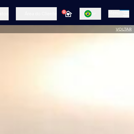
0
Menu
atos
Área do Cliente
VOLTAR