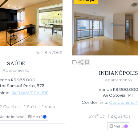
Destaque
Ref.: BI47069
SAÚDE
Apartamento
INDIANÓPOLIS
enda
R$ 935.000
Apartamento
tor Samuel Porto, 373
Venda
R$ 800.00
ínio:
BKO WAVE SAÚDE
Av Cotovia, 141
Condomínio:
Condomínio 
|
|
2 Quartos
1 Suíte
1 Vaga
|
|
67m² Útil
2 Quartos
1
ão de Imóveis
Metrô
AZUL
Metrô
LILAS