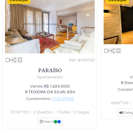
Destaque
Destaque
Ref.: BI49792
PARAÍSO
V
Apartamento
R Dou
Venda
R$ 1.224.000
Condom
R TEIXEIRA DA SILVA, 654
Condomínio:
FIVE STARS
|
68m² Útil
|
|
|
101m² Útil
2 Quartos
1 Suíte
2 Vagas
Seleç
Metrô
VERDE
AZUL