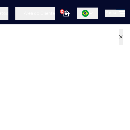
0
Menu
atos
Área do Cliente
×