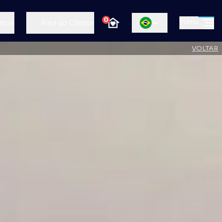
0
Menu
atos
Área do Cliente
VOLTAR