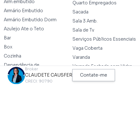
Arm.embutido
Quarto Empregados
Armário Embutido
Sacada
Armário Embutido Dorm
Sala 3 Amb.
Azulejo Ate o Teto
Sala de Tv
Bar
Serviços Públicos Essenciais
Box
Vaga Coberta
Cozinha
Varanda
Dependência de
Varanda Fechada com Vidro
Broker
Empregados
CLAUDETE CAUSFER
Contate-me
Vista Exterior
Home Theater
CRECI: 90790
Wc Empregados
Interfone
TEM NO CONDOMÍNIO
Gerador
Academia