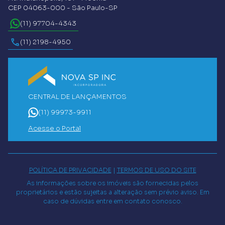
CEP 04063-000 - São Paulo-SP
(11) 97704-4343
(11) 2198-4950
CENTRAL DE LANÇAMENTOS
(11) 99973-9911
Acesse o Portal
POLÍTICA DE PRIVACIDADE
|
TERMOS DE USO DO SITE
As informações sobre os imóveis são fornecidas pelos
proprietários e estão sujeitas a alteração sem prévio aviso. Em
caso de dúvidas entre em contato conosco.