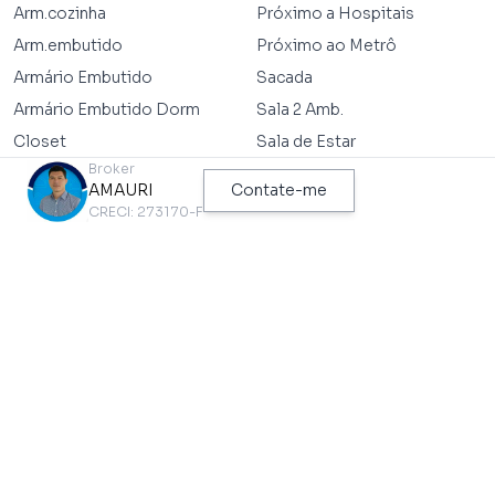
Arm.cozinha
Próximo a Hospitais
Arm.embutido
Próximo ao Metrô
Armário Embutido
Sacada
Armário Embutido Dorm
Sala 2 Amb.
Closet
Sala de Estar
Broker
Cozinha
Sala de Jantar
AMAURI
Contate-me
Cozinha Independente
Serviços Públicos Essenciais
CRECI: 273170-F
Depósito
Vaga Coberta
Depósito Privativo
Wc de Empregada
Depósito Subsolo
Wc Empregados
TEM NO CONDOMÍNIO
Espelhos D'água
Academia