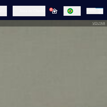
0
Menu
atos
Área do Cliente
VOLTAR