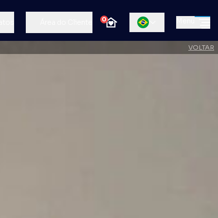
0
Menu
atos
Área do Cliente
VOLTAR