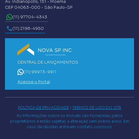
Av. Indianópolis, 151 - Moema
CEP 04063-000 - São Paulo-SP
(11) 97704-4343
(11) 2198-4950
CENTRAL DE LANÇAMENTOS
(11) 99973-9911
Acesse o Portal
POLÍTICA DE PRIVACIDADE
|
TERMOS DE USO DO SITE
As informações sobre os imóveis são fornecidas pelos
proprietários e estão sujeitas a alteração sem prévio aviso. Em
caso de dúvidas entre em contato conosco.