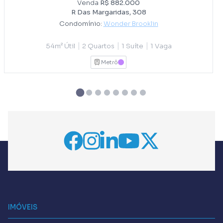
Venda
R$ 882.000
R Das Margaridas, 308
Condomínio:
Wonder Brooklin
|
|
|
54m² Útil
2 Quartos
1 Suíte
1 Vaga
Metrô
LILAS
IMÓVEIS