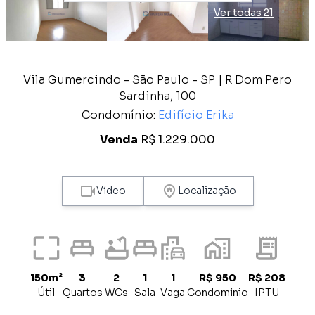
Ver todas 21
Vila Gumercindo - São Paulo - SP | R Dom Pero
Sardinha, 100
Condomínio:
Edifício Erika
Venda
R$ 1.229.000
Vídeo
Localização
150m²
3
2
1
1
R$ 950
R$ 208
Útil
Quartos
WCs
Sala
Vaga
Condomínio
IPTU