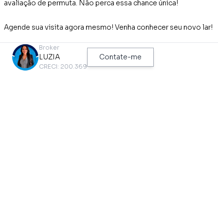
avaliação de permuta. Não perca essa chance única!
Agende sua visita agora mesmo! Venha conhecer seu novo lar!
Broker
Com a Nova São Paulo a compra do seu imóvel é mais segura.
LUZIA
Contate-me
Oferecemos assessoria gratuita em financiamento
CRECI: 200.369
imobiliário, orientando o cliente em todo o processo de
negociação. Você pode agendar sua visita ou tirar dúvidas
também pelo whatsApp. Confira nossos telefones.
TEM NO IMÓVEL
Aceita Pet
Perto de Vias de Acesso
Cozinha
Piso Laminado
Perto de Escolas
Próximo a Hospitais
Perto de Transporte Público
Vaga Coberta