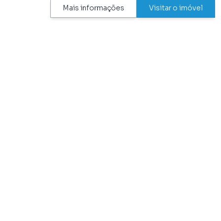
Perto de Escolas
Mais informações
Visitar o imóvel
TEM NO CONDOMÍNIO
Aceita Pet
Próximo ao Metrô
Permite Animais
Tv a Cabo
Próximo a Hospitais
PONTOS DE INTERESSE MAIS PRÓXIMOS
DESTE IMÓVEL