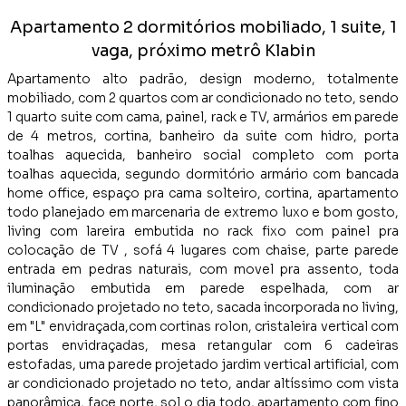
Apartamento 2 dormitórios mobiliado, 1 suite, 1
vaga, próximo metrô Klabin
Apartamento alto padrão, design moderno, totalmente
mobiliado, com 2 quartos com ar condicionado no teto, sendo
1 quarto suite com cama, painel, rack e TV, armários em parede
de 4 metros, cortina, banheiro da suite com hidro, porta
toalhas aquecida, banheiro social completo com porta
toalhas aquecida, segundo dormitório armário com bancada
home office, espaço pra cama solteiro, cortina, apartamento
todo planejado em marcenaria de extremo luxo e bom gosto,
living com lareira embutida no rack fixo com painel pra
colocação de TV , sofá 4 lugares com chaise, parte parede
entrada em pedras naturais, com movel pra assento, toda
iluminação embutida em parede espelhada, com ar
condicionado projetado no teto, sacada incorporada no living,
em "L" envidraçada,com cortinas rolon, cristaleira vertical com
portas envidraçadas, mesa retangular com 6 cadeiras
estofadas, uma parede projetado jardim vertical artificial, com
ar condicionado projetado no teto, andar altíssimo com vista
panorâmica, face norte, sol o dia todo, apartamento com fino