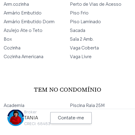
Arm.cozinha
Perto de Vias de Acesso
Armário Embutido
Piso Frio
Armário Embutido Dorm
Piso Laminado
Azulejo Ate o Teto
Sacada
Box
Sala 2 Amb.
Cozinha
Vaga Coberta
Cozinha Americana
Vaga Livre
TEM NO CONDOMÍNIO
Academia
Piscina Raia 25M
Broker
Área de Estar Externa
Playground
TANIA
Contate-me
Área de Lazer
Portão Automático
CRECI: 68483
Churrasqueira
Portaria 24Hrs