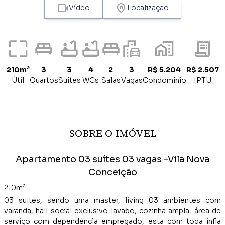
Vídeo
Localização
210m²
3
3
4
2
3
R$ 5.204
R$ 2.507
Útil
Quartos
Suítes
WCs
Salas
Vagas
Condomínio
IPTU
SOBRE O IMÓVEL
Apartamento 03 suítes 03 vagas -Vila Nova
Conceição
210m²
03 suítes, sendo uma master, living 03 ambientes com
varanda, hall social exclusivo lavabo, cozinha ampla, área de
serviço com dependência empregado, esta com toda infla