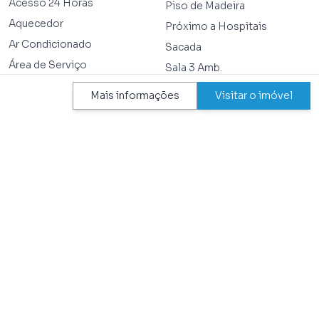
Acesso 24 Horas
Piso de Madeira
Aquecedor
Próximo a Hospitais
Ar Condicionado
Sacada
Área de Serviço
Sala 3 Amb.
Dependência de
Segurança Na Rua
Mais informações
Visitar o imóvel
Empregados
Vaga Coberta
Depósito
Wc Empregados
Perto de Escolas
TEM NO CONDOMÍNIO
Academia
Jardim
Aceita Pet
Piscina Adulto
Acesso P/ Deficiente Físico
Playground
Área de Lazer
Portaria 24Hrs