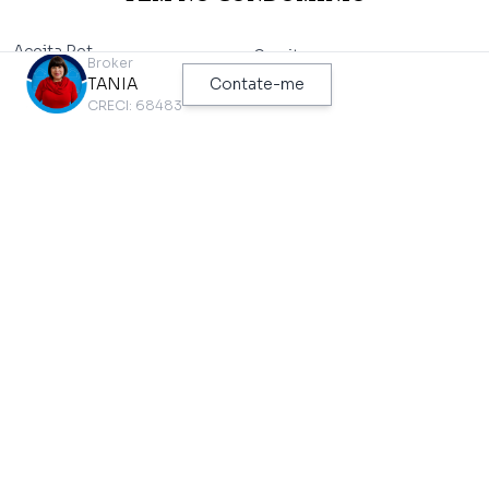
Aceita Pet
Guarita
Broker
Área de Estar Externa
TANIA
Contate-me
Jardim
CRECI: 68483
Área de Lazer
Playground
Churrasqueira
Portaria 24Hrs
Elevador
Próximo a Hospitais
Estrada/Rua Asfaltada
Salão de Festa
Garagem Coberta
PONTOS DE INTERESSE MAIS PRÓXIMOS
DESTE IMÓVEL