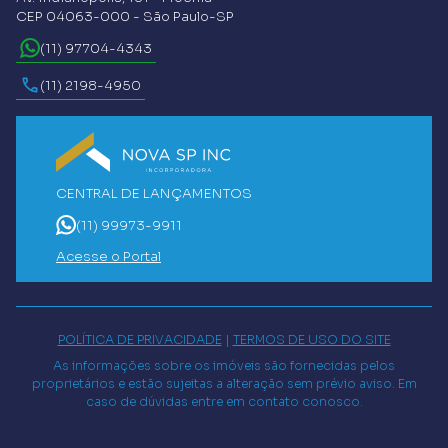
CEP 04063-000 - São Paulo-SP
(11) 97704-4343
(11) 2198-4950
CENTRAL DE LANÇAMENTOS
(11) 99973-9911
Acesse o Portal
POLÍTICA DE PRIVACIDADE
|
TERMOS DE USO DO SITE
As informações sobre os imóveis são fornecidas pelos
proprietários e estão sujeitas a alteração sem prévio aviso. Em
caso de dúvidas entre em contato conosco.