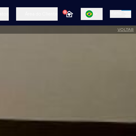
0
Menu
atos
Área do Cliente
VOLTAR