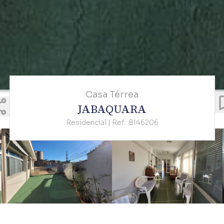
Casa Térrea
JABAQUARA
Residencial | Ref.: BI46206