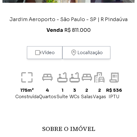
Jardim Aeroporto - São Paulo - SP | R Pindaúva
Venda
R$ 811.000
Vídeo
Localização
175m²
4
1
3
2
2
R$ 536
Construída
Quartos
Suíte
WCs
Salas
Vagas
IPTU
SOBRE O IMÓVEL