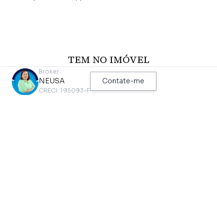
TEM NO IMÓVEL
Broker
NEUSA
Contate-me
Aceita Pet
Edícula
CRECI: 195093-F
Acesso 24 Horas
Perto de Transporte Público
Área de Serviço
Perto de Vias de Acesso
Arm. Lavanderia
Piso de Madeira
Arm.cozinha
Piso Frio
Armário Embutido Dorm
Quintal
Azulejo Ate o Teto
Sala 2 Amb.
Banheira
Vaga Coberta
Box
Wc de Empregada
Cozinha