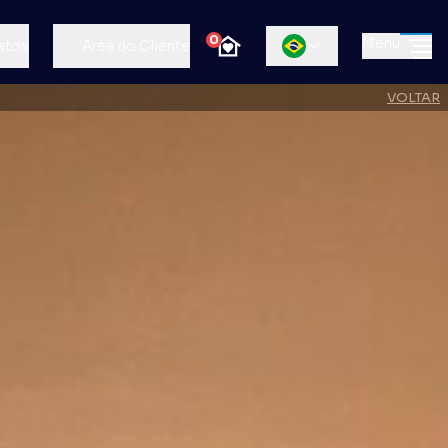
0
Menu
atos
Área do Cliente
VOLTAR