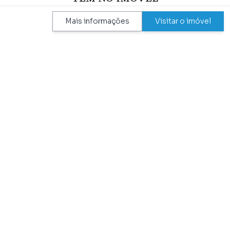
Mais informações
Visitar o imóvel
Aceita Pet
Perto de Transporte Público
Alarme
Perto de Vias de Acesso
Área de Serviço
Piso de Alta Resistência
Arm. Lavanderia
Piso Frio
Arm.cozinha
Plano
Armário Embutido Dorm
Próximo a Hospitais
Azulejo Ate o Teto
Próximo ao Metrô
Churrasqueira
Quintal
Cozinha
Sala 2 Amb.
Cozinha Gourmet
Sala de Estar
Despensa
Sala de Jantar
Escritório
Sala de Tv
Interfone
Segurança Na Rua
Internet Wireless
Sotão