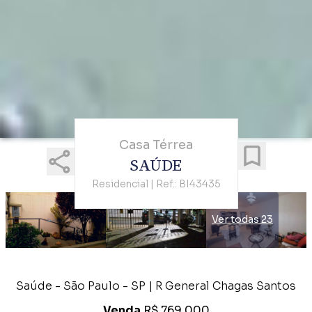
Casa Térrea
SAÚDE
Residencial | Ref.: BI43435
Ver todas 23
Saúde - São Paulo - SP | R General Chagas Santos
Venda
R$ 769.000