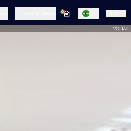
0
Menu
atos
Área do Cliente
VOLTAR