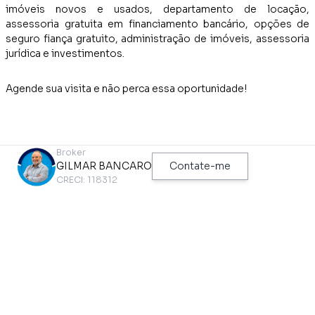
imóveis novos e usados, departamento de locação,
assessoria gratuita em financiamento bancário, opções de
seguro fiança gratuito, administração de imóveis, assessoria
jurídica e investimentos.
Agende sua visita e não perca essa oportunidade!
Broker
TEM NO IMÓVEL
GILMAR BANCARO
Contate-me
CRECI: 118312
Copa
Perto de Vias de Acesso
Perto de Shopping Center
Vaga Coberta
TEM NO CONDOMÍNIO