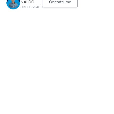
NALDO
Contate-me
Metrô
Ônibus
CRECI: 86469
HOSPITAL SAO PAULO
R. LOEFGREEN , 2152
200 metros
32 metros
Parque
Ciclovia
PARQUE MODERNISTA -
CICLOFAIXA LUIS GOIS
CASA MODERNISTA
510 metros
1,44 km
Hospital
Clube
DO RIM E HIPERTENSAO
VILA CLEMENTINO
(FUND OSWALDO RAMOS -
444 metros
HOSP
314 metros