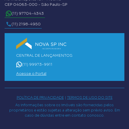
CEP 04063-000 - São Paulo-SP
(11) 97704-4343
(11) 2198-4950
CENTRAL DE LANÇAMENTOS
(11) 99973-9911
Acesse o Portal
POLÍTICA DE PRIVACIDADE
|
TERMOS DE USO DO SITE
As informações sobre os imóveis são fornecidas pelos
proprietários e estão sujeitas a alteração sem prévio aviso. Em
caso de dúvidas entre em contato conosco.