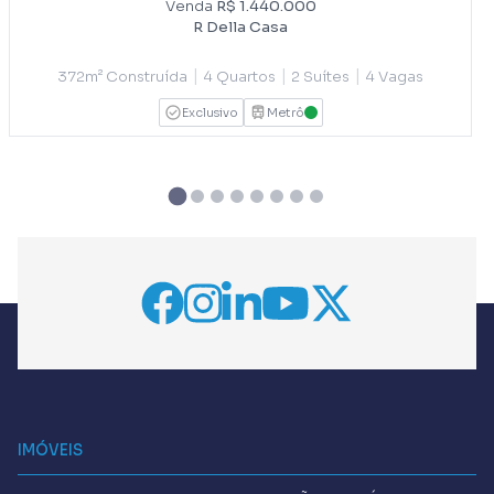
Venda
R$ 1.440.000
R Della Casa
|
|
|
372m² Construída
4 Quartos
2 Suítes
4 Vagas
Exclusivo
Metrô
VERDE
IMÓVEIS