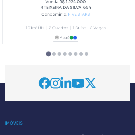
Venda
R$ 1.224.000
R TEIXEIRA DA SILVA, 654
Condomínio:
FIVE STARS
|
|
|
101m² Útil
2 Quartos
1 Suíte
2 Vagas
Metrô
VERDE
AZUL
IMÓVEIS