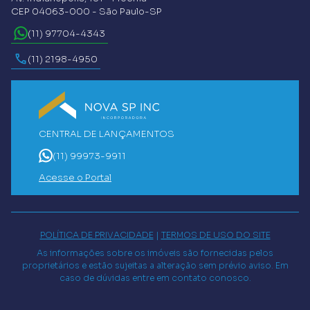
CEP 04063-000 - São Paulo-SP
(11) 97704-4343
(11) 2198-4950
CENTRAL DE LANÇAMENTOS
(11) 99973-9911
Acesse o Portal
POLÍTICA DE PRIVACIDADE
|
TERMOS DE USO DO SITE
As informações sobre os imóveis são fornecidas pelos
proprietários e estão sujeitas a alteração sem prévio aviso. Em
caso de dúvidas entre em contato conosco.