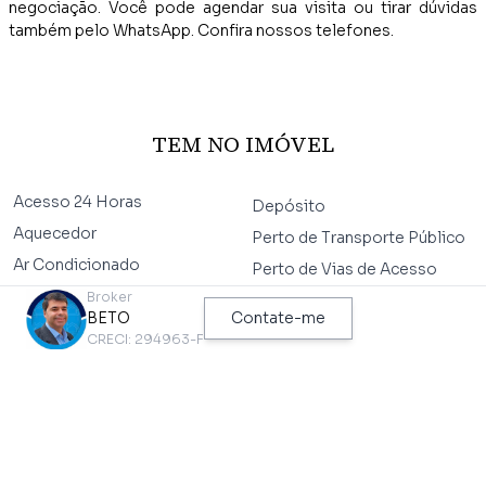
negociação. Você pode agendar sua visita ou tirar dúvidas
também pelo WhatsApp. Confira nossos telefones.
TEM NO IMÓVEL
Acesso 24 Horas
Depósito
Aquecedor
Perto de Transporte Público
Ar Condicionado
Perto de Vias de Acesso
Área de Serviço
Broker
Piscina
BETO
Contate-me
Arm. Lavanderia
Piso de Alta Resistência
CRECI: 294963-F
Arm.cozinha
Piso de Madeira
Armário Embutido Dorm
Sala de Estar
Azulejo Ate o Teto
Sala de Jantar
Banheira
Segurança Na Rua
Box