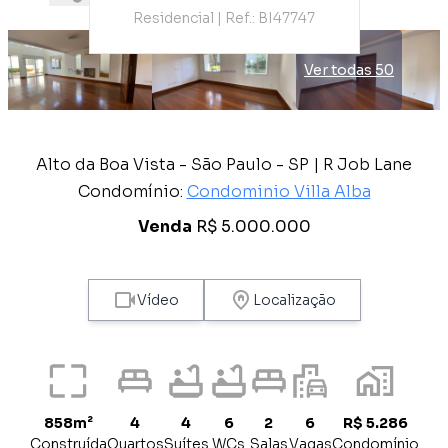
Residencial | Ref.: BI47747
Ver todas 50
Alto da Boa Vista - São Paulo - SP | R Job Lane
Condomínio:
Condominio Villa Alba
Venda
R$ 5.000.000
Vídeo
Localização
858m²
4
4
6
2
6
R$ 5.286
Construída
Quartos
Suítes
WCs
Salas
Vagas
Condomínio