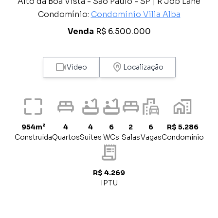
Alto da Boa Vista - São Paulo - SP | R Job Lane
Condomínio:
Condominio Villa Alba
Venda
R$ 6.500.000
Vídeo
Localização
954m²
4
4
6
2
6
R$ 5.286
Construída
Quartos
Suítes
WCs
Salas
Vagas
Condomínio
R$ 4.269
IPTU