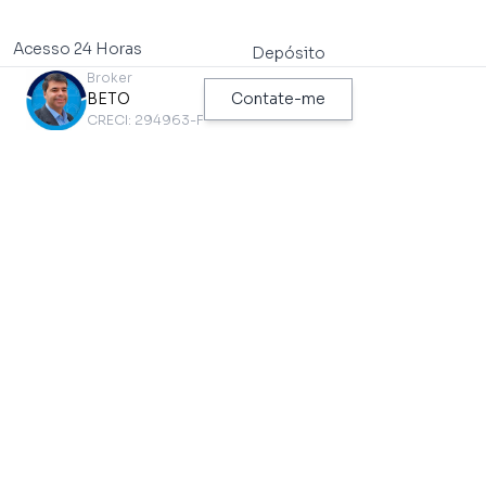
Acesso 24 Horas
Depósito
Broker
Aquecedor
Perto de Transporte Público
BETO
Contate-me
Ar Condicionado
Perto de Vias de Acesso
CRECI: 294963-F
Área de Serviço
Piscina
Arm. Lavanderia
Piso de Alta Resistência
Arm.cozinha
Piso de Madeira
Armário Embutido Dorm
Sala de Estar
Azulejo Ate o Teto
Sala de Jantar
Banheira
Segurança Na Rua
Box
Vaga Coberta
Churrasqueira
Wc de Empregada
Cozinha Americana