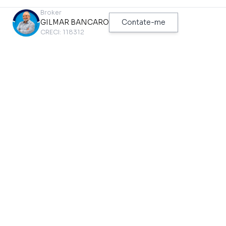
TEM NO IMÓVEL
Broker
GILMAR BANCARO
Contate-me
CRECI: 118312
Mobiliado
TEM NO CONDOMÍNIO
Elevador
Ar Condicionado Central
Estacionamento para
Auditório
Visitantes
Bicicletário
Segurança 24 Horas
Coffee Shop
Vestiários