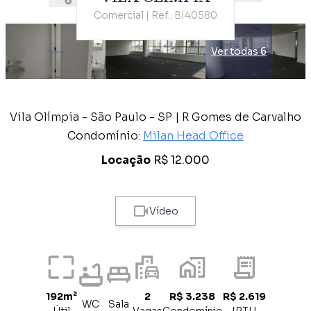
Comercial | Ref.: BI40580
Ver todas 6
Vila Olímpia - São Paulo - SP | R Gomes de Carvalho
Condomínio:
Milan Head Office
Locação
R$ 12.000
Vídeo
192m²
2
R$ 3.238
R$ 2.619
WC
Sala