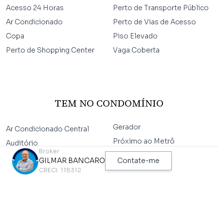
Acesso 24 Horas
Perto de Transporte Público
Ar Condicionado
Perto de Vias de Acesso
Copa
Piso Elevado
Perto de Shopping Center
Vaga Coberta
TEM NO CONDOMÍNIO
Gerador
Ar Condicionado Central
Próximo ao Metrô
Auditório
Broker
Recepção
Bicicletário
GILMAR BANCARO
Contate-me
Segurança 24 Horas
CRECI: 118312
Estacionamento para
Visitantes
Vestiários