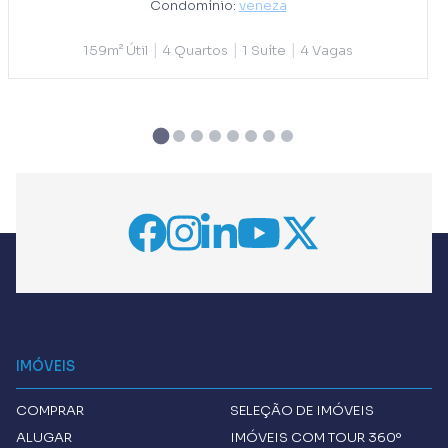
Condomínio:
veneza
|
|
|
159m² Útil
4 Quartos
1 Suíte
4 Vagas
IMÓVEIS
COMPRAR
SELEÇÃO DE IMÓVEIS
ALUGAR
IMÓVEIS COM TOUR 360º