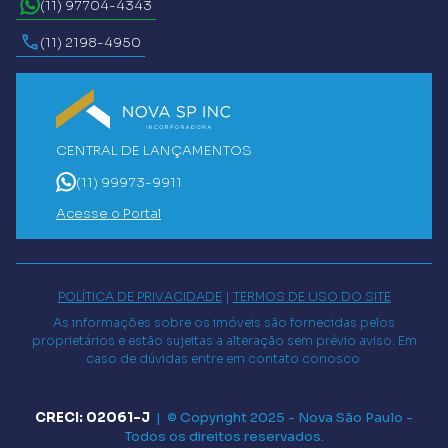
(11) 97704-4343
(11) 2198-4950
CENTRAL DE LANÇAMENTOS
(11) 99973-9911
Acesse o Portal
POLÍTICA DE PRIVACIDADE
|
TERMOS DE USO DO SITE
As informações sobre os imóveis são fornecidas pelos
proprietários e estão sujeitas a alteração sem prévio aviso. Em
caso de dúvidas entre em contato conosco.
CRECI: 02061-J
|
© Copyright 2025 -
Nova São Paulo
-
Todos os direitos reservados.