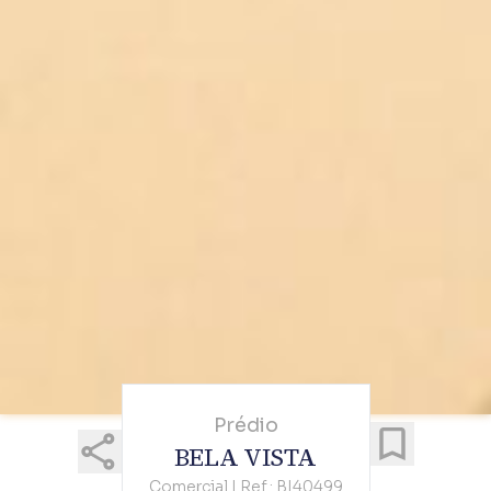
Prédio
BELA VISTA
Comercial | Ref.: BI40499