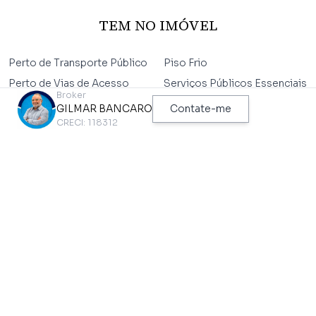
TEM NO IMÓVEL
Perto de Transporte Público
Piso Frio
Perto de Vias de Acesso
Serviços Públicos Essenciais
Broker
GILMAR BANCARO
Contate-me
CRECI: 118312
TEM NO CONDOMÍNIO
Administradora
Gerador
Almoxarifado
Próximo ao Metrô
Ar Condicionado Central
Recepção
Auditório
Sala de Convenções
Elevador
Sala de Reuniões
Espaço Gourmet
Sistema de Incêndio