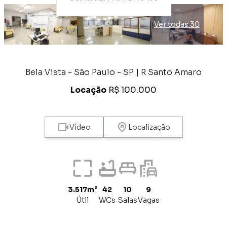
Ver todas 30
Bela Vista - São Paulo - SP | R Santo Amaro
Locação
R$ 100.000
Vídeo
Localização
3.517m²
42
10
9
Útil
WCs
Salas
Vagas