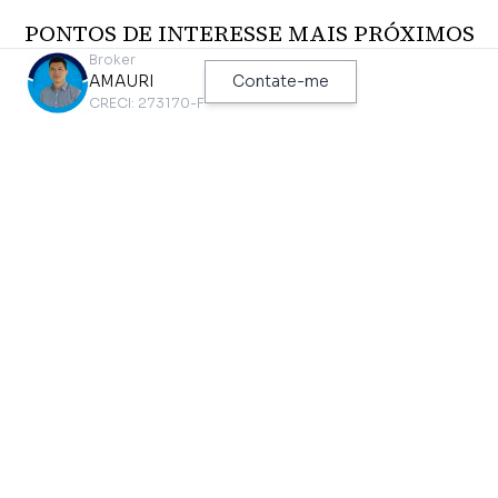
PONTOS DE INTERESSE MAIS PRÓXIMOS
DESTE IMÓVEL
Broker
AMAURI
Contate-me
CRECI: 273170-F
Metrô
Ônibus
JABAQUARA
R. NELSON FERNANDES , 315
310 metros
94 metros
Ciclovia
Parque
CICLOFAIXA ARMANDO DE
LINA E PAULO RAIA
ARRUDA PEREIRA
1,20 km
248 metros