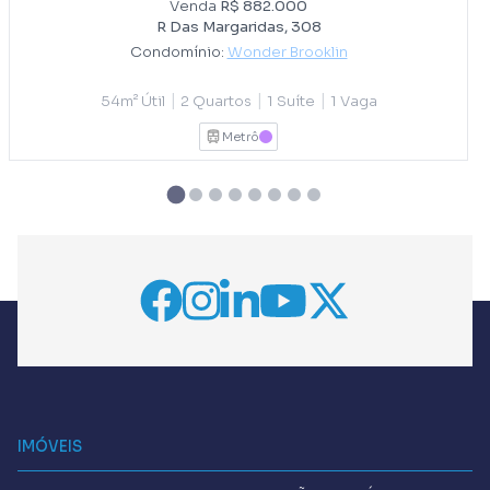
Venda
R$ 882.000
R Das Margaridas, 308
Condomínio:
Wonder Brooklin
|
|
|
54m² Útil
2 Quartos
1 Suíte
1 Vaga
Metrô
LILAS
IMÓVEIS