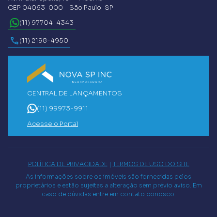
CEP 04063-000 - São Paulo-SP
(11) 97704-4343
(11) 2198-4950
CENTRAL DE LANÇAMENTOS
(11) 99973-9911
Acesse o Portal
POLÍTICA DE PRIVACIDADE
|
TERMOS DE USO DO SITE
As informações sobre os imóveis são fornecidas pelos
proprietários e estão sujeitas a alteração sem prévio aviso. Em
caso de dúvidas entre em contato conosco.