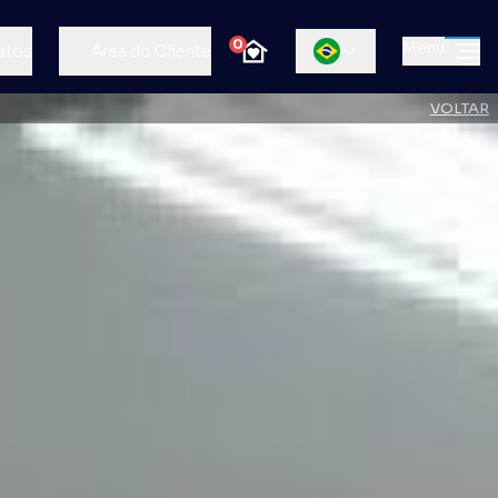
0
Menu
atos
Área do Cliente
VOLTAR