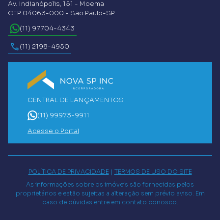
Av. Indianópolis, 151 - Moema
CEP 04063-000 - São Paulo-SP
(11) 97704-4343
(11) 2198-4950
CENTRAL DE LANÇAMENTOS
(11) 99973-9911
Acesse o Portal
POLÍTICA DE PRIVACIDADE
|
TERMOS DE USO DO SITE
As informações sobre os imóveis são fornecidas pelos
proprietários e estão sujeitas a alteração sem prévio aviso. Em
caso de dúvidas entre em contato conosco.