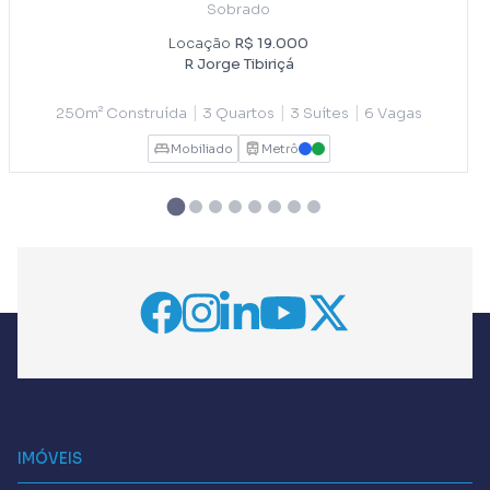
Sobrado
Locação
R$ 19.000
R Jorge Tibiriçá
|
|
|
250m² Construída
3 Quartos
3 Suítes
6 Vagas
Mobiliado
Metrô
AZUL
VERDE
IMÓVEIS