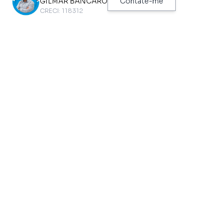
GILMAR BANCARO
Contate-me
Gás Encanado
Aquecedor
CRECI: 118312
Hidromassagem
Aquecimento
Lavabo
Área de Serviço
Perto de Vias de Acesso
Área de Serviço
Próximo a Hospitais
Arm. Lavanderia
Próximo ao Metrô
Arm.cozinha
Quintal
Armário Embutido
Sala 2 Amb.
Azulejo Ate o Teto
Sala de Estar
Churrasqueira
Sala de Jantar
Copa
Sala de Tv
Cozinha Independente
Segurança Na Rua
Dependência de
Empregados
Suíte Americana
Despensa
Varanda Fechada com Vidro