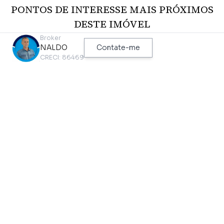
PONTOS DE INTERESSE MAIS PRÓXIMOS
DESTE IMÓVEL
Broker
NALDO
Contate-me
CRECI: 86469
Metrô
Ônibus
PRACA DA ARVORE
Av. Bosque Da Saúde, 531
474 metros
52 metros
Ciclovia
Parque
CICLOFAIXA BOSQUE DA
PARQUE MODERNISTA -
SAUDE
CASA MODERNISTA
45 metros
1,76 km